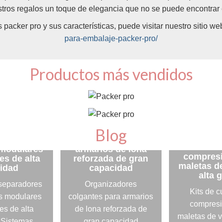
tros regalos un toque de elegancia que no se puede encontrar 
packer pro y sus características, puede visitar nuestro sitio we
para-embalaje-packer-pro/
Productos más vendidos
temas
Organizadores
Blog
dores de
colgantes para
Kits de 
 modulares
armarios de lona
compresi
es de alta
reforzada de gran
maletas de
lidad
capacidad
alta 
separadores
Organizadores
Kits de 
s modulares
colgantes para armarios
compresi
es de alta
de lona reforzada de
maletas de v
 Sistemas
gran capacidad