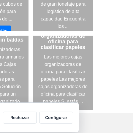
e cubos de
de gran tonelaje para
ón para
logística de alta
 de ...
capacidad Encuentra
as
los ...
adoras
Las mejores cajas
 Más
es para
organizadoras de
Leer Más
in baldas
oficina para
clasificar papeles
nizadoras
ra armarios
Las mejores cajas
as Cajas
organizadoras de
adoras
oficina para clasificar
es para
papeles Las mejores
a Solución
cajas organizadoras de
 para un
oficina para clasificar
rganizado
papeles Si estás ...
...
Leer Más
Rechazar
Configurar
 Más