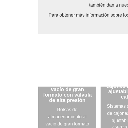
también dan a nues
Para obtener más información sobre los 
Sis
Bolsas de
separa
almacenamiento al
cajones
vacío de gran
ajustabl
formato con válvula
ca
de alta presión
Sistemas 
Bolsas de
de cajone
almacenamiento al
ajustabl
vacío de gran formato
calidad