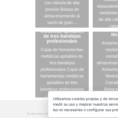
con válvula de alta
separadore
presión Bolsas de
modulares
Armarios
almacenamiento al
modul
de alta ca
Cajas de
vacío de gran ...
cerrad
herramientas
cans
almace
metálicas apilables
Leer Más
té
de tres bandejas
Lee
profesionales
Armarios
Cajas de herramientas
modul
metálicas apilables de
cerrad
tres bandejas
almacenami
profesionales Cajas de
Armarios
herramientas metálicas
Modul
apilables de tres
Cerrad
bandejas profesionales
Almace
¿Necesitas una ...
Técnic
Utilizamos cookies propias y de terce
buscando 
medir su uso y mejorar nuestros servi
Leer Más
las no necesarias o configurar sus pr
Lee
Es Otra Caja © 2026 -
Politica privacidad