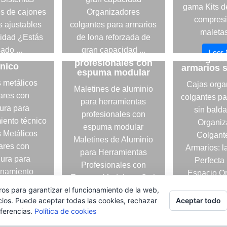
gama Kits d
s de cajones
Organizadores
compresi
 ajustables
colgantes para armarios
 metálicos
maletas
Maletines de
ares con
lidad ¿Estás
de lona reforzada de
Caj
aluminio para
ura para
organiz
ado ...
gran capacidad ...
herramientas
Leer
namiento
colgant
profesionales con
cnico
armarios s
r Más
Leer Más
espuma modular
 metálicos
Cajas orga
Maletines de aluminio
ares con
colgantes pa
para herramientas
ura para
sin bald
profesionales con
ento técnico
Organiz
espuma modular
 Metálicos
Colgant
Maletines de Aluminio
ares con
Armarios: l
para Herramientas
ura para
Perfecta
Profesionales con
namiento
Espacio O
Espuma Modular: ¿Qué
o ¿Estás
¿Te 
ros para garantizar el funcionamiento de la web,
Necesitabas ...
un sitio ...
Aceptar todo
cios. Puede aceptar todas las cookies, rechazar
Leer
Leer Más
eferencias.
Política de cookies
r Más