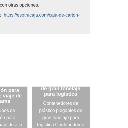
con otras opciones.
b:
https://esotracaja.com/caja-de-carton-
Contenedores de
plástico plegables
cubos de
de gran tonelaje
ón para
para logística
 viaje de
gama
Contenedores de
cubos de
plástico plegables de
ón para
gran tonelaje para
iaje de alta
logística Contenedores