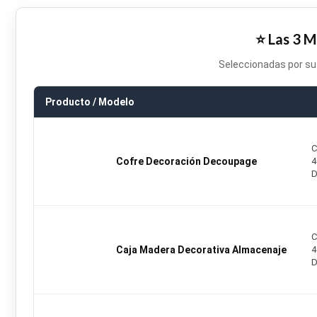
⭐ Las 3 
Seleccionadas por su 
Producto / Modelo
C
Cofre Decoración Decoupage
4
D
C
Caja Madera Decorativa Almacenaje
4
D