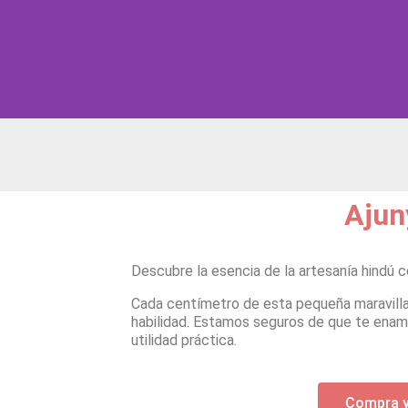
ú Tallado a Mano: Un Tesor
elleza y Funcionalidad
Ajun
Descubre la esencia de la artesanía hindú c
Comprar en Amazon
Cada centímetro de esta pequeña maravilla 
habilidad. Estamos seguros de que te enamo
utilidad práctica.
Compra 