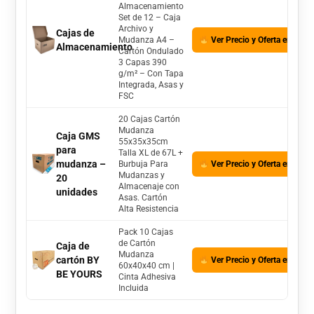
Almacenamiento
Set de 12 – Caja
Archivo y
Cajas de
Mudanza A4 –
Ver Precio y Oferta en Ama
Almacenamiento
Cartón Ondulado
3 Capas 390
g/m² – Con Tapa
Integrada, Asas y
FSC
20 Cajas Cartón
Mudanza
Caja GMS
55x35x35cm
para
Talla XL de 67L +
mudanza –
Burbuja Para
Ver Precio y Oferta en Ama
Mudanzas y
20
Almacenaje con
unidades
Asas. Cartón
Alta Resistencia
Pack 10 Cajas
de Cartón
Caja de
Mudanza
cartón BY
Ver Precio y Oferta en Ama
60x40x40 cm |
BE YOURS
Cinta Adhesiva
Incluida