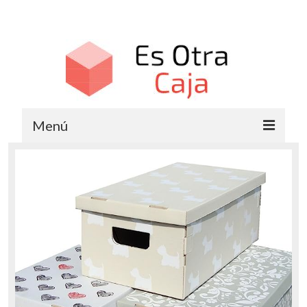
Menú
Cajas de Cartón
Cajas de Plástico
Cajas de Madera
Cajas Metálicas
Cajas Organizadoras
Cajas de Regalo