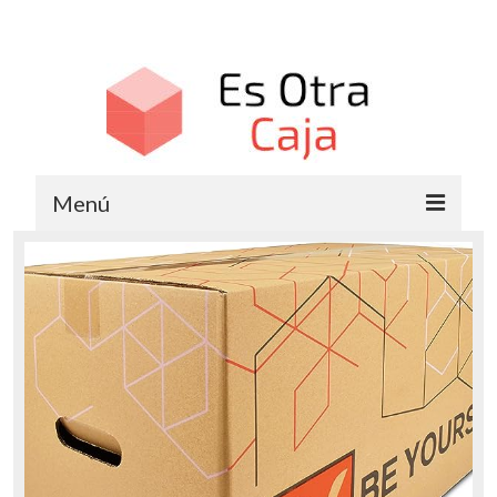
Menú
Cajas de Cartón
Cajas de Plástico
Cajas de Madera
Cajas Metálicas
Cajas Organizadoras
Cajas de Regalo