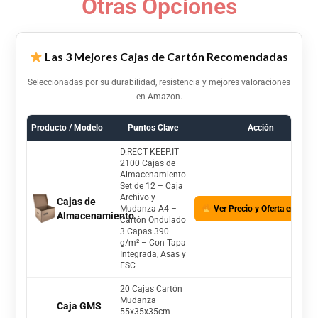
Otras Opciones
Las 3 Mejores Cajas de Cartón Recomendadas
Seleccionadas por su durabilidad, resistencia y mejores valoraciones
en Amazon.
Producto / Modelo
Puntos Clave
Acción
D.RECT KEEP.IT
2100 Cajas de
Almacenamiento
Set de 12 – Caja
Archivo y
Cajas de
Mudanza A4 –
Ver Precio y Oferta en Ama
Almacenamiento
Cartón Ondulado
3 Capas 390
g/m² – Con Tapa
Integrada, Asas y
FSC
20 Cajas Cartón
Mudanza
Caja GMS
55x35x35cm