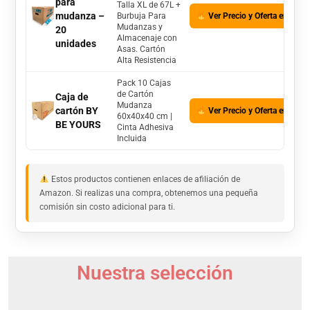
para
Talla XL de 67L +
mudanza –
Burbuja Para
Ver Precio y Oferta en Ama
Mudanzas y
20
Almacenaje con
unidades
Asas. Cartón
Alta Resistencia
Pack 10 Cajas
de Cartón
Caja de
Mudanza
cartón BY
Ver Precio y Oferta en Ama
60x40x40 cm |
BE YOURS
Cinta Adhesiva
Incluida
Estos productos contienen enlaces de afiliación de
Amazon. Si realizas una compra, obtenemos una pequeña
comisión sin costo adicional para ti.
Nuestra selección