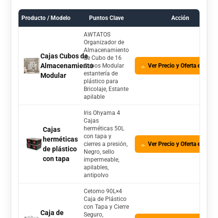
Producto / Modelo
Puntos Clave
Acción
AWTATOS
Organizador de
Almacenamiento
Cajas Cubos de
de Cubo de 16
Almacenamiento
Cubos Modular
Ver Precio y Oferta en Am
estantería de
Modular
plástico para
Bricolaje, Estante
apilable
Iris Ohyama 4
Cajas
herméticas 50L
Cajas
con tapa y
herméticas
cierres a presión,
Ver Precio y Oferta en Am
de plástico
Negro, sello
con tapa
impermeable,
apilables,
antipolvo
Cetomo 90L×4
Caja de Plástico
con Tapa y Cierre
Caja de
Seguro,