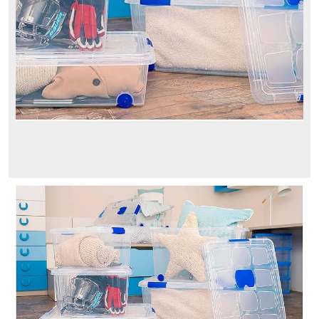
Blog
Acan
Tradineur
Comprar
en
Amazon