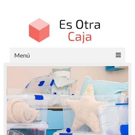
Menú
Cajas de Cartón
Cajas de Plástico
Cajas de Madera
Cajas Metálicas
Cajas Organizadoras
Cajas de Regalo