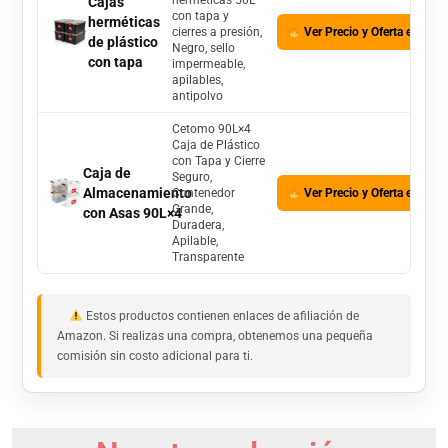
herméticas 50L
Cajas
con tapa y
herméticas
cierres a presión,
Ver Precio y Oferta en Am
de plástico
Negro, sello
con tapa
impermeable,
apilables,
antipolvo
Cetomo 90L×4
Caja de Plástico
con Tapa y Cierre
Caja de
Seguro,
Almacenamiento
Contenedor
Ver Precio y Oferta en Am
Grande,
con Asas 90L×4
Duradera,
Apilable,
Transparente
Estos productos contienen enlaces de afiliación de
Amazon. Si realizas una compra, obtenemos una pequeña
comisión sin costo adicional para ti.