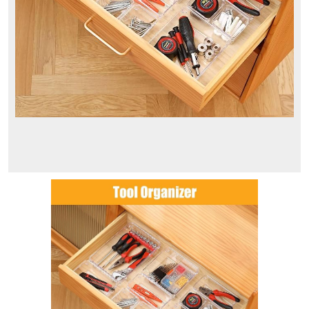
Blog
Famhap
Organizador
Comprar en
Amazon