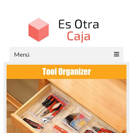
Menú
Cajas de Cartón
Cajas de Plástico
Cajas de Madera
Cajas Metálicas
Cajas Organizadoras
Cajas de Regalo